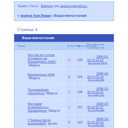
Привет, Гость!
Войдите
или
зарегистрируйтесь
.
»
форум Ани Лорак
»
Ваши впечатления
Страница:
1
Ваши впечатления
Последнее
Тема
Ответов
Просмотров
сообщение
Кого бы вы хотели
2009-01-
отправить на
2
439
24 13:12:13
Евровиденье 2009?
Валерия2009
Milagros
2008-10-
Евровиденье 2008
8
559
28 23:02:18
Milagros
Ksuni4ka06
2008-10-
Поздравления
1
248
28 23:00:25
президента
Milagros
Ksuni4ka06
Кое-какие
2008-10-
подробности с
1
257
28 22:52:27
Евровиденья
Milagros
Ksuni4ka06
2008-10-
У Билана песня
8
523
28 22:50:54
краденная!!!!
igrotek
Ksuni4ka06