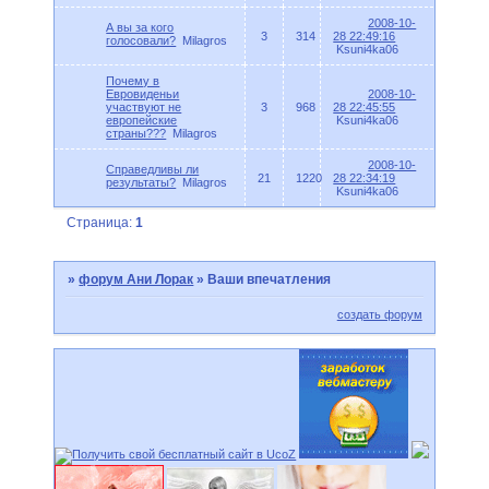
2008-10-
А вы за кого
3
314
28 22:49:16
голосовали?
Milagros
Ksuni4ka06
Почему в
Евровиденьи
2008-10-
участвуют не
3
968
28 22:45:55
европейские
Ksuni4ka06
страны???
Milagros
2008-10-
Справедливы ли
21
1220
28 22:34:19
результаты?
Milagros
Ksuni4ka06
Страница:
1
»
форум Ани Лорак
»
Ваши впечатления
создать форум