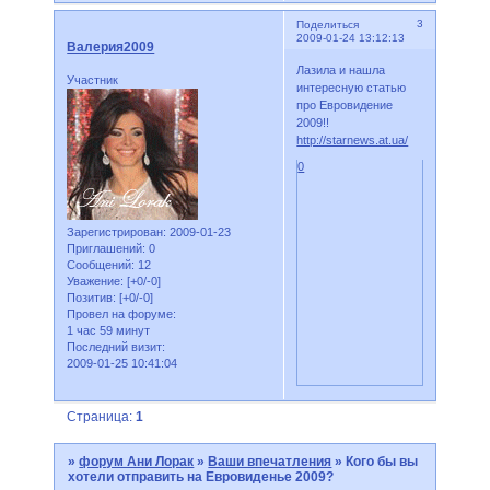
3
Поделиться
2009-01-24 13:12:13
Валерия2009
Лазила и нашла
Участник
интересную статью
про Евровидение
2009!!
http://starnews.at.ua/
0
Зарегистрирован
: 2009-01-23
Приглашений:
0
Сообщений:
12
Уважение:
[+0/-0]
Позитив:
[+0/-0]
Провел на форуме:
1 час 59 минут
Последний визит:
2009-01-25 10:41:04
Страница:
1
»
форум Ани Лорак
»
Ваши впечатления
»
Кого бы вы
хотели отправить на Евровиденье 2009?