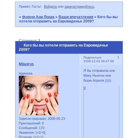
Привет, Гость!
Войдите
или
зарегистрируйтесь
.
»
форум Ани Лорак
»
Ваши впечатления
»
Кого бы вы
хотели отправить на Евровиденье 2009?
Страница:
1
Кого бы вы хотели отправить на Евровиденье
2009?
1
Поделиться
2008-12-03 09:47:09
Milagros
Я бы отправила или
Админка
Мику Ньютон или
Борю Апреля )))))
0
Зарегистрирован
: 2008-05-23
Приглашений:
0
Сообщений:
170
Уважение:
[+2/-0]
Позитив:
[+1/-1]