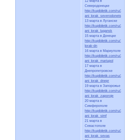
12 марта в
Северодонецке
http://kupibiletik.com/ru/252-
ani_lorak_severodonetsk
13 марта в Луганске
http://kupibiletik.com/ru/258-
ani_lorak_lugansk
15 марта в Донецке
http://kupibiletik.com/ru/125-
lorak-dn
16 марта в Мариуполе
http://kupibiletik.com/ru/253-
ani_lorak_mariupol
17 марта в
Днепропетровске
http://kupibiletik.com/ru/257-
ani_lorak_dnepr
19 марта в Запорожье
http://kupibiletik.com/ru/250-
ani_lorak_zaporoje
20 марта в
Симферополе
http://kupibiletik.com/ru/256-
ani_lorak_simf
21 марта в
Севастополе
http://kupibiletik.com/ru/255-
ani_lorak_sevas