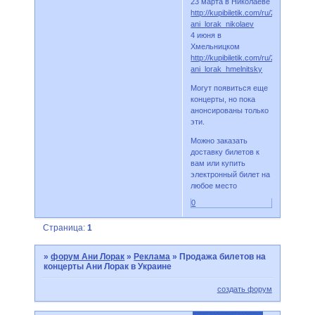
23 марта в Николаеве
http://kupibiletik.com/ru/254-
ani_lorak_nikolaev
4 июня в
Хмельницком
http://kupibiletik.com/ru/260-
ani_lorak_hmelnitsky
Могут появиться еще
концерты, но пока
анонсированы только
эти.
Можно заказать
доставку билетов к
вам или купить
электронный билет на
любое место
0
Страница:
1
»
форум Ани Лорак
»
Реклама
»
Продажа билетов на
концерты Ани Лорак в Украине
создать форум