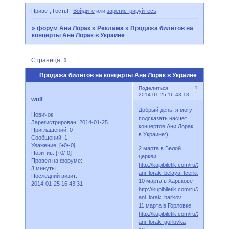
Привет, Гость!
Войдите
или
зарегистрируйтесь
.
»
форум Ани Лорак
»
Реклама
»
Продажа билетов на
концерты Ани Лорак в Украине
Страница:
1
Продажа билетов на концерты Ани Лорак в Украине
1
Поделиться
2014-01-25 16:43:18
wolf
Добрый день, я могу
Новичок
подсказать насчет
Зарегистрирован
: 2014-01-25
концертов Ани Лорак
Приглашений:
0
в Украине:)
Сообщений:
1
Уважение:
[+0/-0]
2 марта в Белой
Позитив:
[+0/-0]
церкви
Провел на форуме:
http://kupibiletik.com/ru/249-
3 минуты
ani_lorak_belaya_tcerkov
Последний визит:
10 марта в Харькове
2014-01-25 16:43:31
http://kupibiletik.com/ru/259-
ani_lorak_harkov
11 марта в Горловке
http://kupibiletik.com/ru/251-
ani_lorak_gorlovka