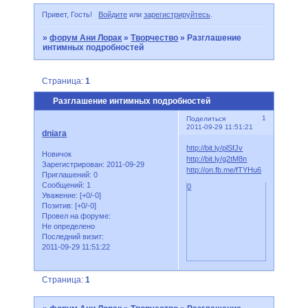
Привет, Гость!
Войдите
или
зарегистрируйтесь
.
»
форум Ани Лорак
»
Творчество
»
Разглашение
интимных подробностей
Страница:
1
Разглашение интимных подробностей
1
Поделиться
2011-09-29 11:51:21
dniara
http://bit.ly/plSfJv
Новичок
http://bit.ly/g2tM8n
Зарегистрирован
: 2011-09-29
http://on.fb.me/fTYHu6
Приглашений:
0
Сообщений:
1
0
Уважение:
[+0/-0]
Позитив:
[+0/-0]
Провел на форуме:
Не определено
Последний визит:
2011-09-29 11:51:22
Страница:
1