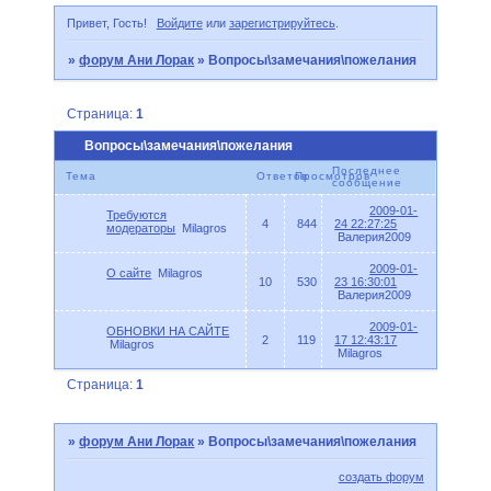
Привет, Гость!
Войдите
или
зарегистрируйтесь
.
»
форум Ани Лорак
»
Вопросы\замечания\пожелания
Страница:
1
Вопросы\замечания\пожелания
Последнее
Тема
Ответов
Просмотров
сообщение
2009-01-
Требуются
4
844
24 22:27:25
модераторы
Milagros
Валерия2009
2009-01-
О сайте
Milagros
10
530
23 16:30:01
Валерия2009
2009-01-
ОБНОВКИ НА САЙТЕ
2
119
17 12:43:17
Milagros
Milagros
Страница:
1
»
форум Ани Лорак
»
Вопросы\замечания\пожелания
создать форум