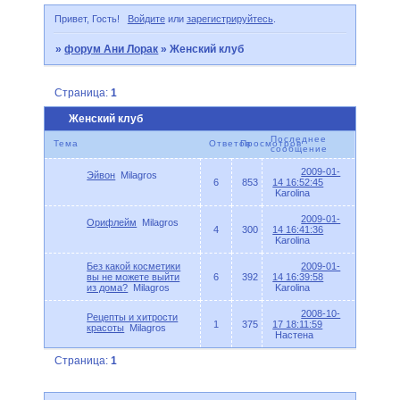
Привет, Гость!
Войдите
или
зарегистрируйтесь
.
»
форум Ани Лорак
»
Женский клуб
Страница:
1
Женский клуб
Последнее
Тема
Ответов
Просмотров
сообщение
2009-01-
Эйвон
Milagros
6
853
14 16:52:45
Karolina
2009-01-
Орифлейм
Milagros
4
300
14 16:41:36
Karolina
Без какой косметики
2009-01-
вы не можете выйти
6
392
14 16:39:58
из дома?
Milagros
Karolina
2008-10-
Рецепты и хитрости
1
375
17 18:11:59
красоты
Milagros
Настена
Страница:
1