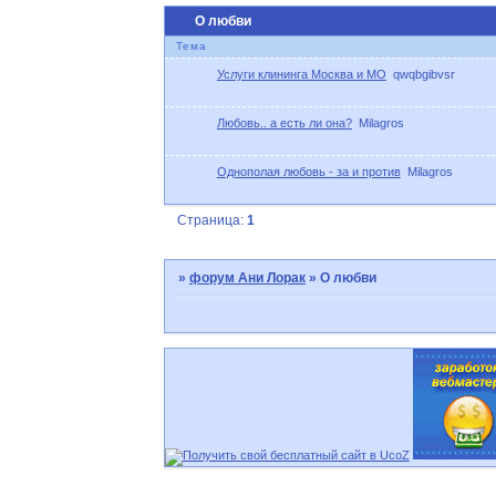
О любви
Тема
Услуги клининга Москва и МО
qwqbgibvsr
Любовь.. а есть ли она?
Milagros
Однополая любовь - за и против
Milagros
Страница:
1
»
форум Ани Лорак
»
О любви