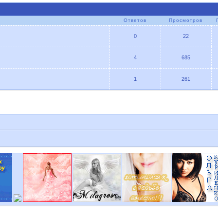
Ответов
Просмотров
0
22
4
685
1
261