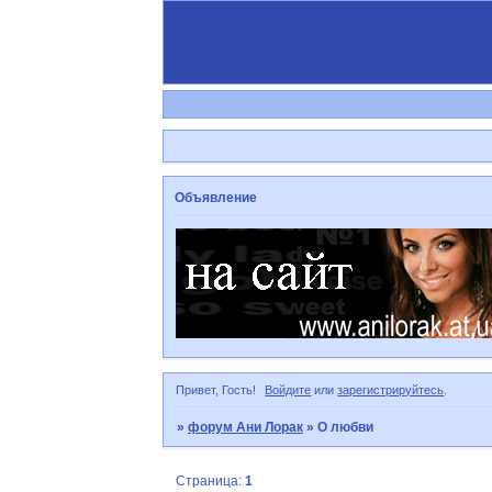
Объявление
Привет, Гость!
Войдите
или
зарегистрируйтесь
.
»
форум Ани Лорак
»
О любви
Страница:
1