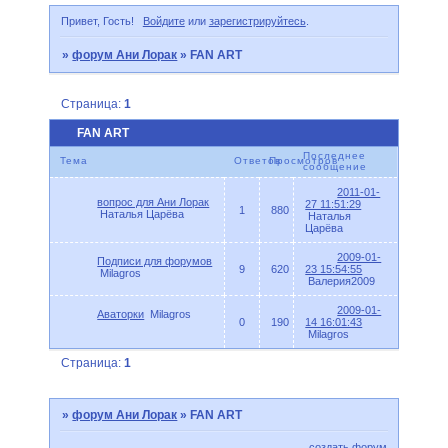
Привет, Гость!
Войдите
или
зарегистрируйтесь
.
»
форум Ани Лорак
»
FAN ART
Страница:
1
FAN ART
Последнее
Тема
Ответов
Просмотров
сообщение
2011-01-
вопрос для Ани Лорак
27 11:51:29
1
880
Наталья Царёва
Наталья
Царёва
2009-01-
Подписи для форумов
9
620
23 15:54:55
Milagros
Валерия2009
2009-01-
Аваторки
Milagros
0
190
14 16:01:43
Milagros
Страница:
1
»
форум Ани Лорак
»
FAN ART
создать форум